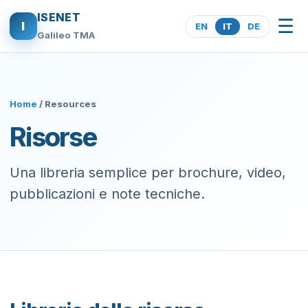
ISENET
☰
I
EN
IT
DE
Galileo TMA
Home
/ Resources
Risorse
Una libreria semplice per brochure, video,
pubblicazioni e note tecniche.