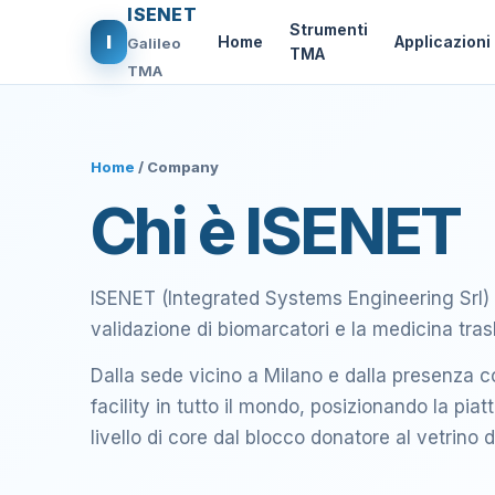
ISENET
Strumenti
I
Home
Applicazioni
Galileo
TMA
TMA
Home
/ Company
Chi è ISENET
ISENET (Integrated Systems Engineering Srl) sv
validazione di biomarcatori e la medicina tras
Dalla sede vicino a Milano e dalla presenza c
facility in tutto il mondo, posizionando la pia
livello di core dal blocco donatore al vetrino d