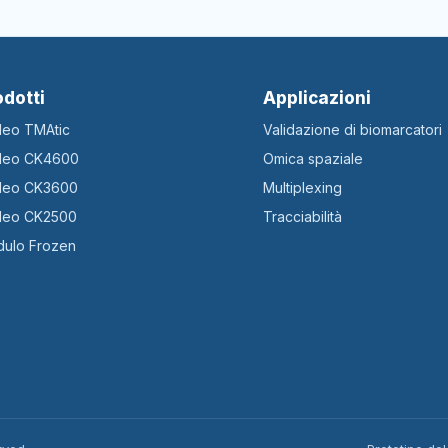
odotti
Applicazioni
ileo TMAtic
Validazione di biomarcatori
ileo CK4600
Omica spaziale
ileo CK3600
Multiplexing
ileo CK2500
Tracciabilità
ulo Frozen