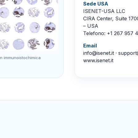
Sede USA
ISENET-USA LLC
CIRA Center, Suite 170
– USA
Telefono:
+1 267 957 
Email
info@isenet.it
·
support@
 in immunoistochimica
www.isenet.it