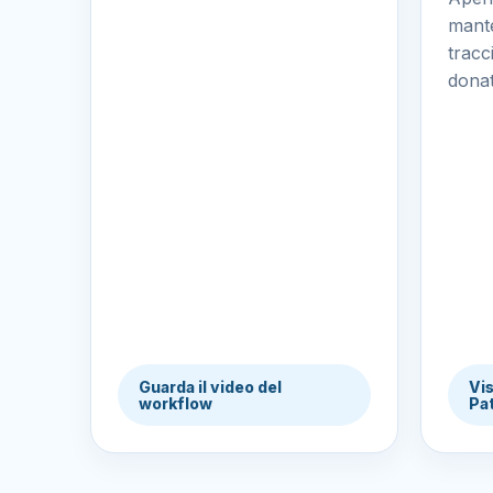
mante
tracc
donat
Guarda il video del
Vis
workflow
Pa