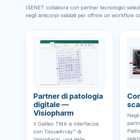
ISENET collabora con partner tecnologici selezion
negli anticorpi validati per offrire un workflow c
Partner di patologia
Com
digitale —
sca
Visiopharm
Negl
partn
Il Galileo TMA si interfaccia
Patho
con TissueArray™ di
selez
Visiopharm, una delle