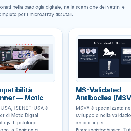
ati nella patologia digitale, nella scansione dei vetrini e
ompleto per i microarray tissutali.
patibilità
MS-Validated
nner — Motic
Antibodies (MSV
i USA, ISENET-USA è
MSVA è specializzata ne
er di Motic Digital
sviluppo e nella validazio
logy. Il patologo
anticorpi per
iona la Regione di
l'immunoistochimica. Tutti