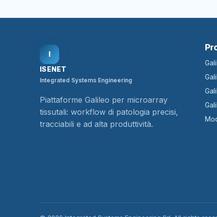
Pr
I
Gal
ISENET
Gal
Integrated Systems Engineering
Gal
Piattaforme Galileo per microarray
Gal
tissutali: workflow di patologia precisi,
Mod
tracciabili e ad alta produttività.