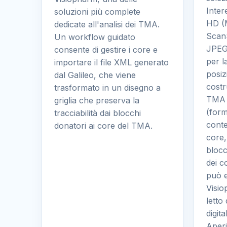
Inter
soluzioni più complete
HD (
dedicate all'analisi dei TMA.
ScanS
Un workflow guidato
JPEG,
consente di gestire i core e
per l
importare il file XML generato
posiz
dal Galileo, che viene
costr
trasformato in un disegno a
TMA 
griglia che preserva la
(for
tracciabilità dai blocchi
conte
donatori ai core del TMA.
core,
blocc
dei c
può e
Visio
letto
digit
Aper