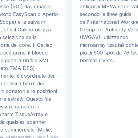
esse (ROI) da immagini
anticorpi MSVA sono vali
Motic EasyScan o Aperio
secondo le linee guida
cope) e la salva in
dell'International Workin
 che il Galileo utilizza
Group for Antibody Valid
a selezione della
(IWGAV), utilizzando
ione dei core. Il Galileo
microarray tissutali cont
uisce quindi il blocco
più di 600 spot da 76 tes
e genera un file XML
normali diversi.
mato TMA DES)
nente le coordinate dei
 i codici a barre dei
hi donatori e le posizioni
ore estratti. Questo file
ssere caricato in
pharm TissueArray e
 da qualsiasi scanner
ale commerciale (Motic,
io, Hamamatsu, ecc.) per