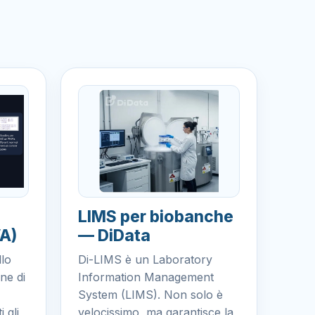
LIMS per biobanche
A)
— DiData
llo
Di-LIMS è un Laboratory
ne di
Information Management
System (LIMS). Non solo è
 gli
velocissimo, ma garantisce la